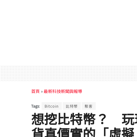
首頁
»
最新科技新聞與報導
Tags:
Bitcoin
比特幣
駭客
想挖比特幣？ 玩玩《 
貨真價實的「虛擬