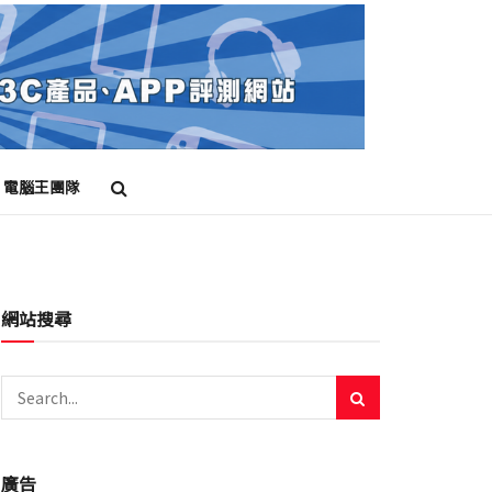
電腦王團隊
網站搜尋
廣告