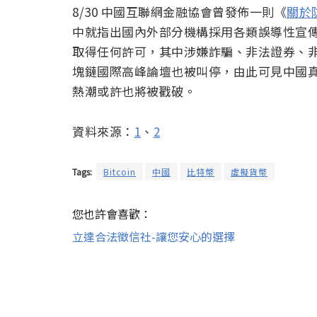
8/30 中國互聯網金融協會曾發佈一則《
關於
中就指出國內外部分機構採用各類誤導性宣傳手
取得任何許可，其中涉嫌詐騙、非法證券、非法集資
塊鏈國際高峰論壇也被叫停，由此可見中國真的
熱潮或許也將被戳破。
資料來源：
1
、
2
Tags:
Bitcoin
中國
比特幣
虛擬貨幣
您也許會喜歡：
立達合法徵信社-讓您安心的選擇