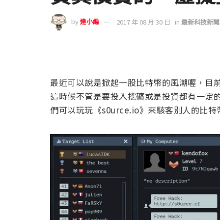
by
達小編
2017 年 08 月 30 日
in
最新科技新聞
最近可以說是掀起一股比特幣的風潮喔，目前他的
這時候不管是要投入挖礦或是投資都有一定
們可以玩玩《s0urce.io》來駭客別人的比特