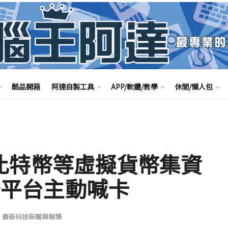
酷品開箱
阿達自製工具
APP/軟體/教學
休閒/懶人包
in 比特幣等虛擬貨幣集資
服務平台主動喊卡
,
最新科技新聞與報導