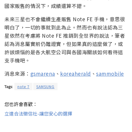
國家販售的情況下，成績還算不錯。
未來三星也不會繼續生產販售 Note FE 手機，意思很
明白了，一切的事就到此為止。然而也有說法認為三
星依然在考慮將 Note FE 推銷到全世界的說法，筆者
認為消息屬實前仍難證實，但如果真的這麼做了，或
許該煩惱的是各大航空公司與各國海關該如何看待這
支手機吧。
消息來源：
gsmarena
、
koreaherald
、
sammobile
Tags:
note 7
SAMSUNG
您也許會喜歡：
立達合法徵信社-讓您安心的選擇