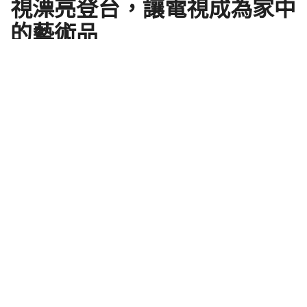
視漂亮登台，讓電視成為家中
的藝術品
by
ClaireC
2017 年 09 月 05 日
還記得在
IFA 2017 的 Samsung 展區導覽
中曾經提過
的 Samsung The Frame 電視嗎？雖然小尺寸版本目
前還沒有在韓國正式上市，大尺寸版本領銜率先在台
登場，簡約的畫框式設計不僅可隨家中裝潢更換，更