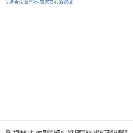
立達合法徵信社-讓您安心的選擇
歡迎手機廠商、iPhone 周邊產品業者、APP軟體開發商洽談合作或產品測試事