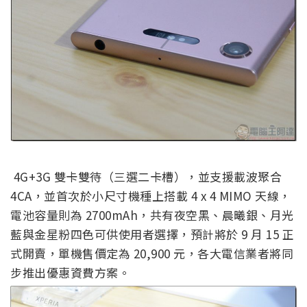
4G+3G 雙卡雙待（三選二卡槽），並支援載波聚合
4CA，並首次於小尺寸機種上搭載 4 x 4 MIMO 天線，
電池容量則為 2700mAh，共有夜空黑、晨曦銀、月光
藍與金星粉四色可供使用者選擇，預計將於 9 月 15 正
式開賣，單機售價定為 20,900 元，各大電信業者將同
步推出優惠資費方案。