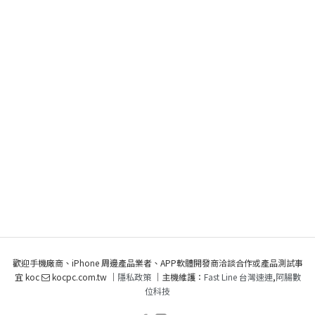
歡迎手機廠商、iPhone 周邊產品業者、APP軟體開發商洽談合作或產品測試事
宜 koc
kocpc.com.tw ｜
隱私政策
｜主機維護：
Fast Line 台灣速連
,
阿腸數
位科技