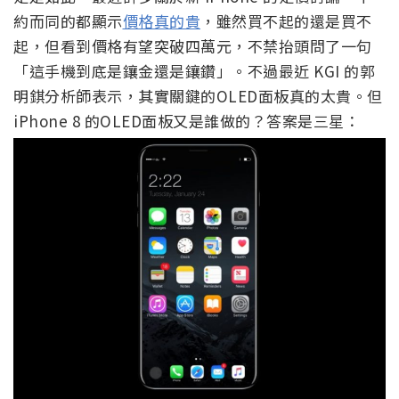
約而同的都顯示
價格真的貴
，雖然買不起的還是買不
起，但看到價格有望突破四萬元，不禁抬頭問了一句
「這手機到底是鑲金還是鑲鑽」。不過最近 KGI 的郭
明錤分析師表示，其實關鍵的OLED面板真的太貴。但
iPhone 8 的OLED面板又是誰做的？答案是三星：