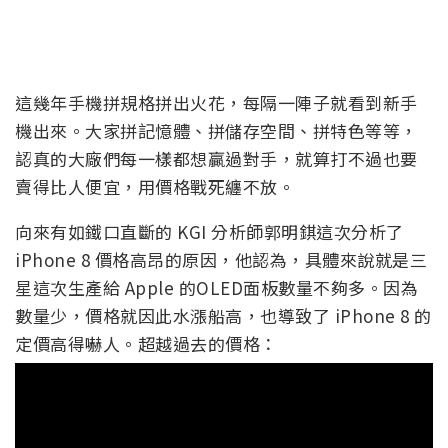
這幾年手機拼規格拼出火花，每隔一陣子就看到新手
機出來。大家拼記憶體、拼儲存空間、拼特色等等，
認真的大廠們每一樣都想贏過對手，就算打不過也要
賣得比人便宜，用價格戰死纏不放。
向來有如鐵口直斷的 KGI 分析師郭明錤這次分析了
iPhone 8 價格高昂的原因，他認為，具體來說就是三
星這次生產給 Apple 的OLED面板數量不夠多。因為
數量少，價格就因此水漲船高，也導致了 iPhone 8 的
定價高得嚇人。超越過去的價格：