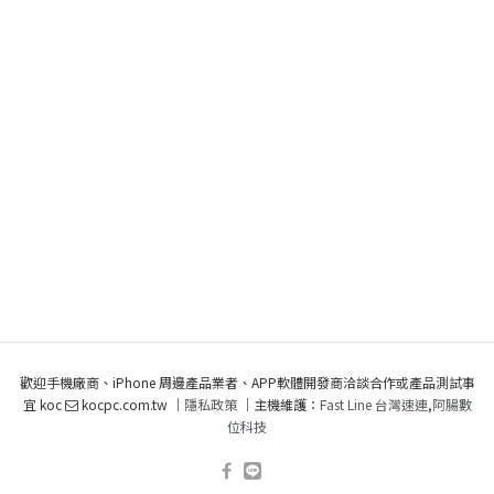
歡迎手機廠商、iPhone 周邊產品業者、APP軟體開發商洽談合作或產品測試事
宜 koc
kocpc.com.tw ｜
隱私政策
｜主機維護：
Fast Line 台灣速連
,
阿腸數
位科技