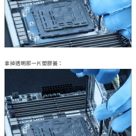
拿掉透明那一片塑膠蓋：