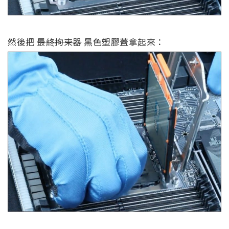
然後把
最終拘束器
黑色塑膠蓋拿起來：