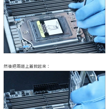
然後把兩道上蓋掀起來：