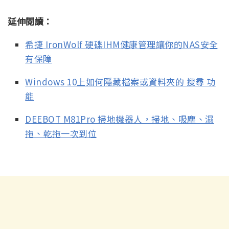
延伸閱讀：
希捷 IronWolf 硬碟IHM健康管理讓你的NAS安全
有保障
Windows 10上如何隱藏檔案或資料夾的 搜尋 功
能
DEEBOT M81Pro 掃地機器人，掃地、吸塵、濕
拖、乾拖一次到位