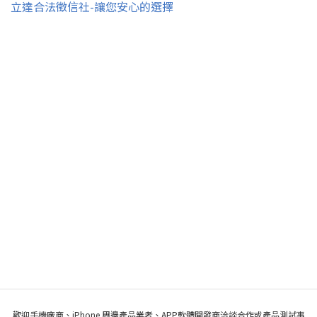
立達合法徵信社-讓您安心的選擇
歡迎手機廠商、iPhone 周邊產品業者、APP軟體開發商洽談合作或產品測試事