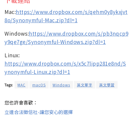
Mac:
https://www.dropbox.com/s/qehm0y8ykxjvt
8o/Synonymful-Mac.zip?dl=1
Windows:
https://www.dropbox.com/s/pb3nqcp9
y9qe7ge/Synonymful-Windows.zip?dl=1
Linux:
https://www.dropbox.com/s/x5c7lipp281e8nd/S
ynonymful-Linux.zip?dl=1
Tags:
MAC
macOS
Windows
英文單字
英文學習
您也許會喜歡：
立達合法徵信社-讓您安心的選擇