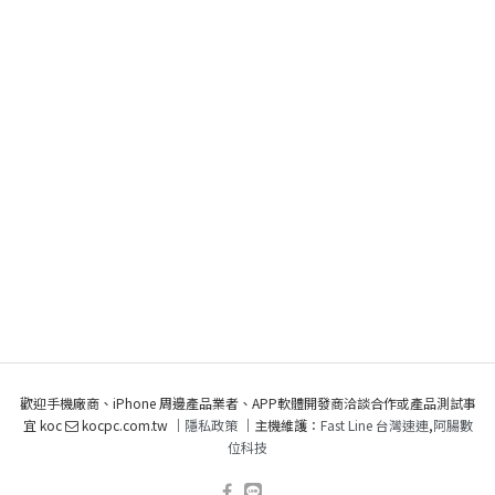
歡迎手機廠商、iPhone 周邊產品業者、APP軟體開發商洽談合作或產品測試事
宜 koc
kocpc.com.tw ｜
隱私政策
｜主機維護：
Fast Line 台灣速連
,
阿腸數
位科技