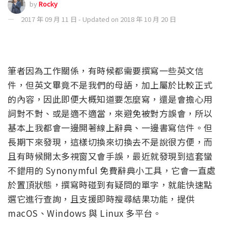
by
Rocky
2017 年 09 月 11 日 - Updated on 2018 年 10 月 20 日
筆者因為工作關係，有時候都需要撰寫一些英文信
件，但英文畢竟不是我們的母語，加上屬於比較正式
的內容，因此即便大概知道要怎麼寫，還是會擔心用
詞對不對、或是適不適當，來避免被對方誤會，所以
基本上我都會一邊開著線上辭典、一邊書寫信件。但
長期下來發現，這樣切換來切換去不是說很方便，而
且有時候開太多視窗又會手誤，最近就發現到這套蠻
不錯用的 Synonymful 免費辭典小工具，它會一直處
於置頂狀態，撰寫時碰到有疑問的單字，就能快速點
選它進行查詢，且支援即時搜尋結果功能，提供
macOS、Windows 與 Linux 多平台。