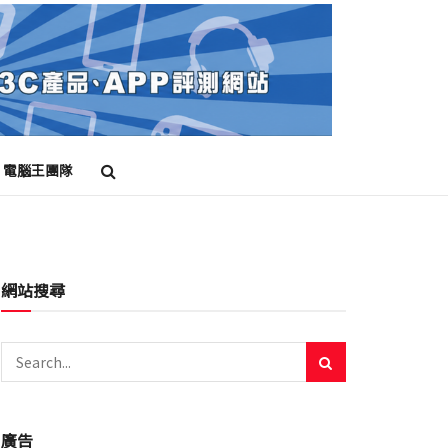
電腦王團隊
網站搜尋
廣告