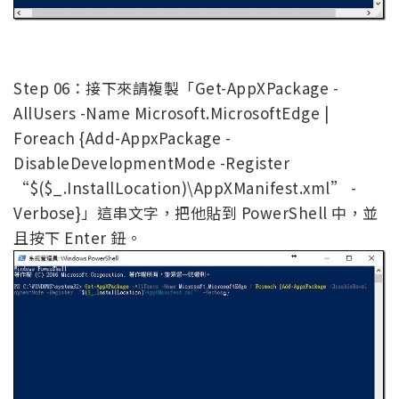
Step 06：接下來請複製「Get-AppXPackage -
AllUsers -Name Microsoft.MicrosoftEdge |
Foreach {Add-AppxPackage -
DisableDevelopmentMode -Register
“$($_.InstallLocation)\AppXManifest.xml” -
Verbose}」這串文字，把他貼到 PowerShell 中，並
且按下 Enter 鈕。