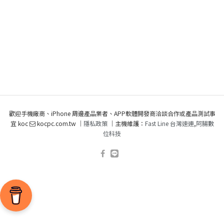
歡迎手機廠商、iPhone 周邊產品業者、APP軟體開發商洽談合作或產品測試事
宜 koc
kocpc.com.tw ｜
隱私政策
｜主機維護：
Fast Line 台灣速連
,
阿腸數
位科技