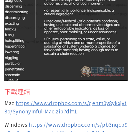
下載連結
Mac:
https://www.dropbox.com/s/qehm0y8ykxjvt
8o/Synonymful-Mac.zip?dl=1
Windows:
https://www.dropbox.com/s/pb3nqcp9