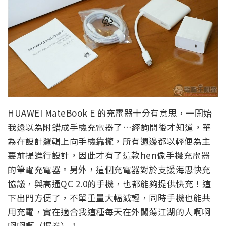
HUAWEI MateBook E 的充電器十分有意思，一開始
我還以為附錯成手機充電器了…經詢問後才知道，華
為在設計邏輯上向手機靠攏，所有週邊都以輕便為主
要前提進行設計，因此才有了這款hen像手機充電器
的筆電充電器。另外，這個充電器對於支援海思快充
協議，與高通QC 2.0的手機，也都能夠提供快充！這
下出門方便了，不單重量大幅減輕，同時手機也能共
用充電，實在適合我這種每天在外闖蕩江湖的人啊啊
啊啊啊（握拳）！