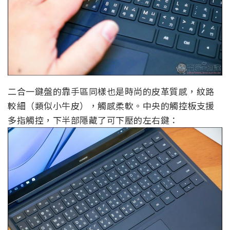
二合一鍵盤的靠手區同樣也是時尚的皮革質感，紋路
較細（類似小牛皮），觸感柔軟。中央的觸控板支援
多指觸控，下半部隱藏了可下壓的左右鍵：