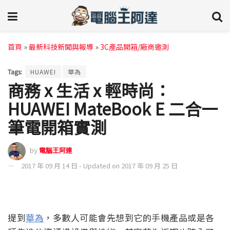
首頁
»
最新科技新聞與報導
»
3C產品開箱/廠商邀測
Tags:
HUAWEI
華為
商務 x 生活 x 輕時尚：
HUAWEI MateBook E 二合一
筆電開箱實測
by
電腦王阿達
2017 年 09 月 14 日 - Updated on 2017 年 09 月 25 日
提到
華為
，多數人可能會先想到它的手機產品或是各