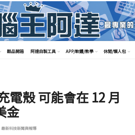
酷品開箱
阿達自製工具
APP/軟體/教學
休閒/懶人包
線充電殼 可能會在 12 月
 美金
,
最新科技新聞與報導