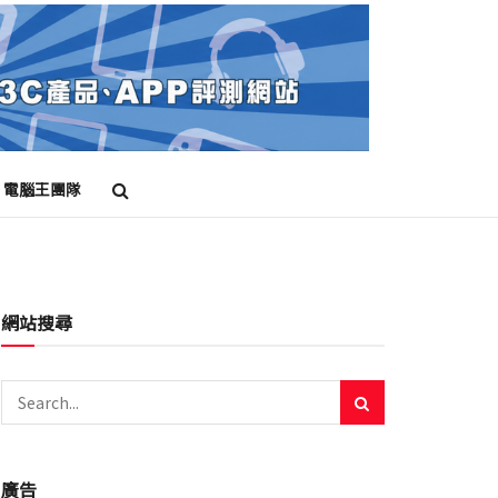
電腦王團隊
網站搜尋
廣告