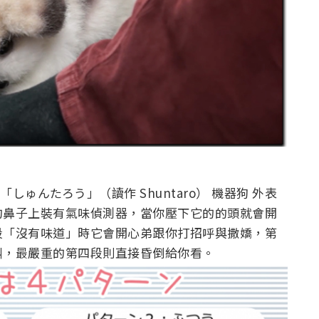
出的「しゅんたろう」（讀作 Shuntaro） 機器狗 外表
的鼻子上裝有氣味偵測器，當你壓下它的的頭就會開
段「沒有味道」時它會開心弟跟你打招呼與撒嬌，第
叫，最嚴重的第四段則直接昏倒給你看。