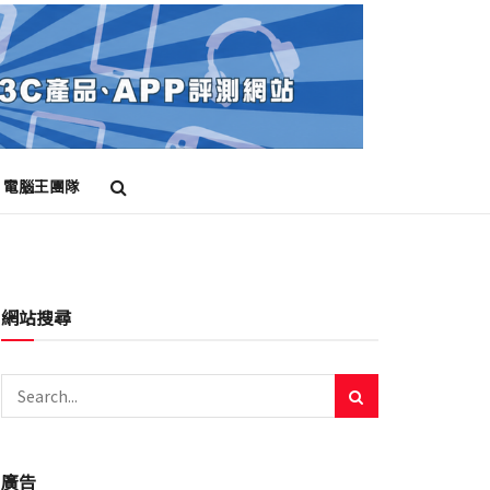
電腦王團隊
網站搜尋
廣告