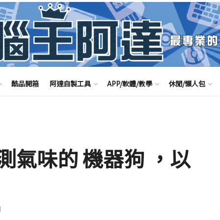
酷品開箱
阿達自製工具
APP/軟體/教學
休閒/懶人包
測氣味的 機器狗 ，以
聞