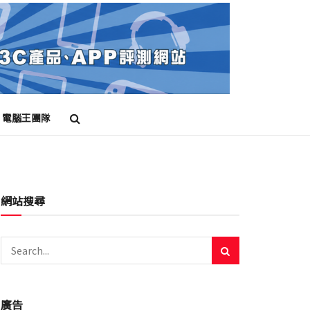
電腦王團隊
網站搜尋
廣告