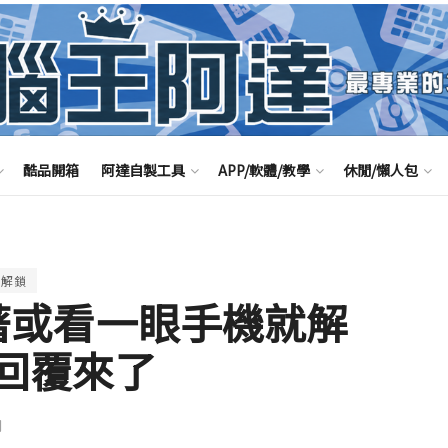
酷品開箱
阿達自製工具
APP/軟體/教學
休閒/懶人包
解鎖
趁睡著或看一眼手機就解
方回覆來了
聞