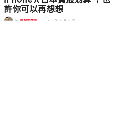
許你可以再想想
by
電腦王阿達
2017 年 09 月 16 日
今天來跟大家討論「 iPhone X 日本買最划算 嗎？」
這個話題，自從 iPhone X 推出後，網路上一堆嫌
iPhone 8 / X 價格太貴的聲浪四起，也因此有些人將
腦袋動到『去國外買 iPhone X 比較划算』上面，在網
路上甚至有機票業者推出買機票到日本買順便玩比較
划算的宣傳口號：