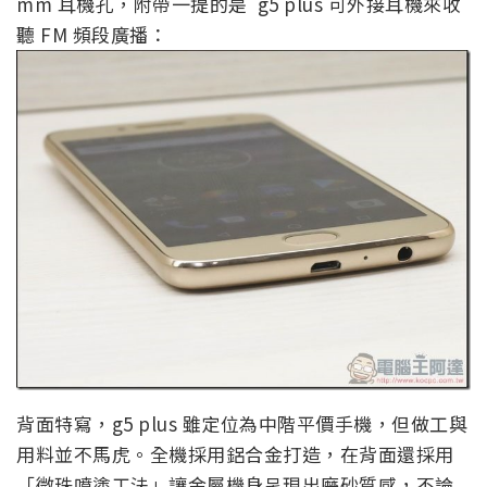
mm 耳機孔，附帶一提的是 g5 plus 可外接耳機來收
聽 FM 頻段廣播：
背面特寫，g5 plus 雖定位為中階平價手機，但做工與
用料並不馬虎。全機採用鋁合金打造，在背面還採用
「微珠噴塗工法」讓金屬機身呈現出磨砂質感，不論