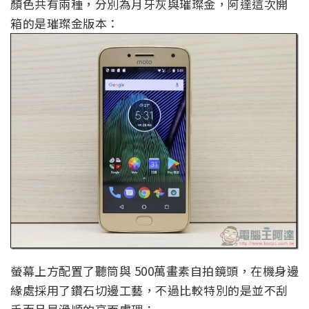
顏色共有兩種，分別為月牙灰與璀璨金，阿達這次開
箱的是璀璨金版本：
螢幕上方配置了聽筒與 500萬畫素自拍鏡頭，在機身邊
緣處採用了鑽石切邊工藝，不過比較特別的是並不刮