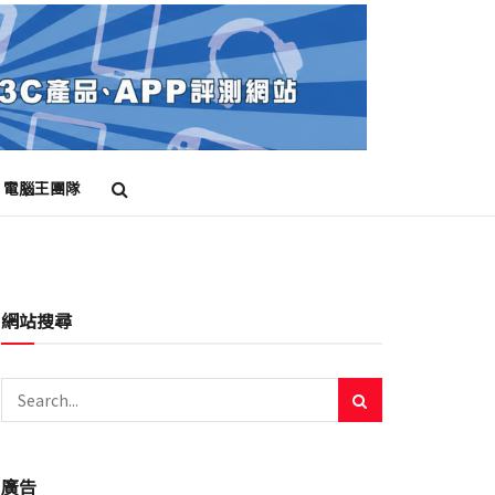
電腦王團隊
網站搜尋
廣告