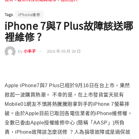
Tags:
iPhone維修
iPhone 7與7 Plus故障該送哪
裡維修 ?
by
小丰子
2016 年 09 月 20 日
Apple iPhone7
與7 Plus已經於9月16日在台上市，果然
掀起一波購買熱潮。 不幸的是，在上市發貨當天就有
Mobile01網友不慎將熱騰騰剛拿到手的iPhone 7螢幕摔
破。由於Apple目前已取回各電信業者的iPhone維修權，
全數已委由Apple
授權維修中心 (簡稱「AASP」)所負
責
，
iPhone
故障該怎麼送修 ？人為損壞故障或是過保故