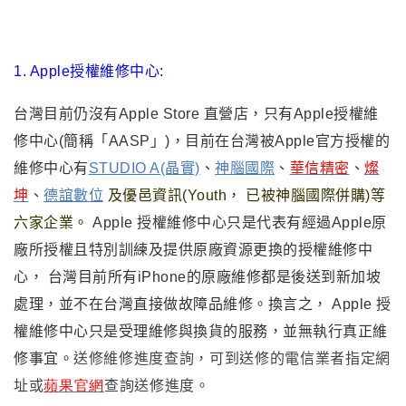
1. Apple授權維修中心:
台灣目前仍沒有Apple Store 直營店，只有Apple
授權維
修中心
(簡稱「AASP」)，目前在台灣被Apple官方
授權的
維修中心有
STUDIO A(晶實)
、
神腦國際
、
華信精密
、
燦
坤
、
德誼數位
及
優邑資訊(Youth， 已被神腦國際併購)等
六家企業。
Apple 授權維修中心只是代表有經過Apple原
廠所授權且特別訓練及提供原廠資源更換的授權維修中
心， 台灣目前所有iPhone的原廠維修都是後送到新加坡
處理，並不在台灣直接做故障品維修。換言之， Apple 授
權維修中心只是受理維修與換貨的服務，並無執行真正維
修事宜。
送修維修進度查詢
，
可到送修的電信業者指定網
址或
蘋果官網
查詢送修進度。