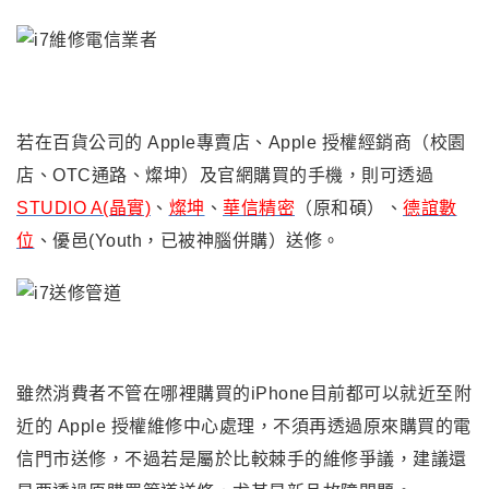
若
在百貨公司的 Apple專賣店、Apple 授權經銷商（校園
店、OTC通路、燦坤）及官網購買
的手機，則可透過
STUDIO A(晶實)
、
燦坤
、
華信精密
（原和碩）、
德誼數
位
、優邑(Youth，已被神腦併購）
送修
。
雖然消費者不管在哪裡購買的iPhone目前都可以就近至附
近的 Apple 授權維修中心處理，不須再透過原來購買的電
信門市送修
，不過若是屬於比較棘手的維修爭議，建議
還