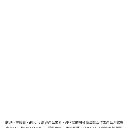
歡迎手機廠商、iPhone 周邊產品業者、APP軟體開發商洽談合作或產品測試事
宜 koc
kocpc.com.tw ｜
隱私政策
｜主機維護：
Fast Line 台灣速連
,
阿腸數