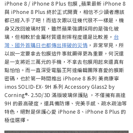
iPhone 8 / iPhone 8 Plus 包膜 ,蘋果最新 iPhone 8
與 iPhone 8 Plus 終於正式開賣，相信不少讀者應該
都已經入手了吧！而這次跟以往幾代很不一樣是，機
身又改回玻璃材質，雖然蘋果強調採用的是強化玻
璃，但相較於金屬材質還耐摔程度還是比較差，
台
灣、國外首購日也都傳出摔破的災情
，非常罕見，所
以說一定要拿去包膜這件事就顯得更為重要，何況還
是一支將近三萬元的手機，不拿去包膜用起來還真有
點怕怕。而一直深受電腦王阿達編輯團隊喜愛的膜斯
密碼，也於第一時間推出 iPhone 8 系列 美商康寧
imos SOLID-EX- 9H 系列 Accessory Glass2 by
Corning®- 2.5D/3D 滿版玻璃保護貼 ，不僅擁有高達
9H 的最高硬度，還具備防爆、完美手感、疏水疏油等
特色，絕對是保護心愛 iPhone 8、iPhone 8 Plus 的
極佳選擇。