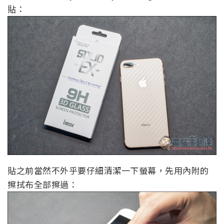
貼：
貼之前當然不外乎要仔細清潔一下螢幕，先用內附的
擦拭布全部擦過：