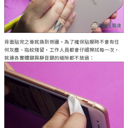
背面貼完之後就換到側邊，為了確保貼膜時不會有任
何灰塵、指紋殘留，工作人員都會仔細擦拭每一次，
就連各實體鍵與靜音鍵的縫隙都不放過：