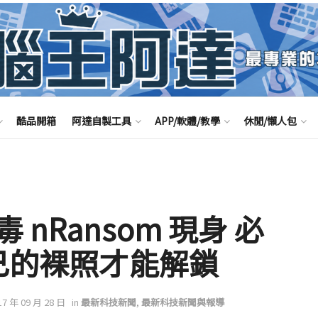
酷品開箱
阿達自製工具
APP/軟體/教學
休閒/懶人包
nRansom 現身 必
自己的裸照才能解鎖
17 年 09 月 28 日
in
最新科技新聞
,
最新科技新聞與報導