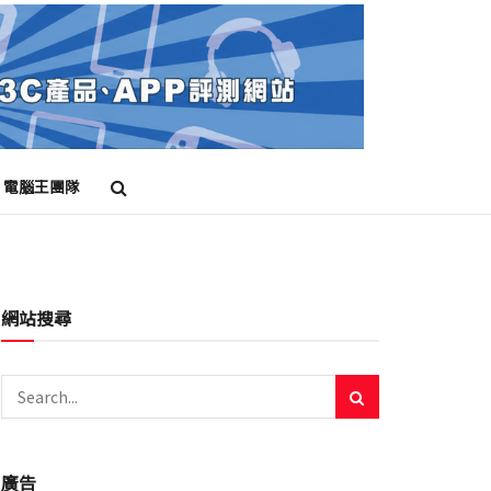
電腦王團隊
網站搜尋
廣告