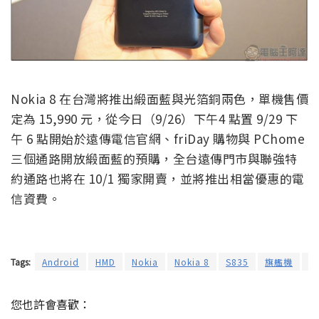
Nokia 8 在台灣將推出緞面藍與光箔銅兩色，單機售價
定為 15,990 元，從今日（9/26）下午4 點置 9/29 下
午 6 點開始於遠傳電信官網、friDay 購物與 PChome
三個通路開放緞面藍的預購，全台遠傳門市與聯強特
約通路也將在 10/1 獨家開賣，並將推出相當優惠的電
信資費。
Tags:
Android
HMD
Nokia
Nokia 8
S835
旗艦機
智
您也許會喜歡：