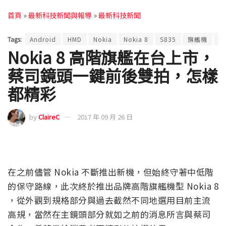
首頁
»
最新科技新聞與報導
»
最新科技新聞
Tags:
Android
HMD
Nokia
Nokia 8
S835
旗艦機
智
Nokia 8 高階旗艦在台上市，
蔡司鏡頭一鍵前後雙拍，怎樣
都精彩
by
ClaireC
2017 年 09 月 26 日
在之前儘管 Nokia 不斷推出新機，但始終守著中低階
的保守路線，此次終於推出品牌高階旗艦機型 Nokia 8
，從外觀到規格部分與過去截然不同地選用目前主流
高規，當然在主鏡頭部分就如之前的消息所言與蔡司