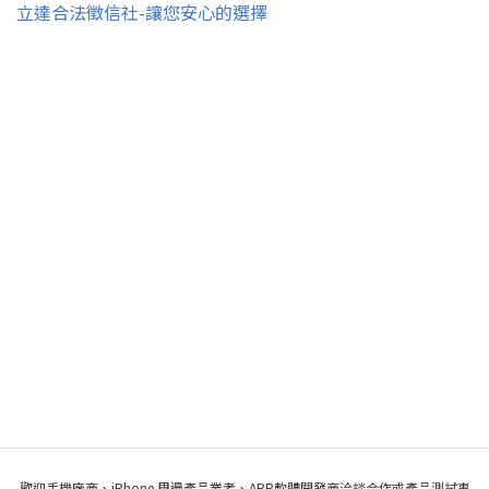
立達合法徵信社-讓您安心的選擇
歡迎手機廠商、iPhone 周邊產品業者、APP軟體開發商洽談合作或產品測試事