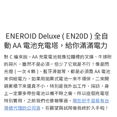
ENEROID Deluxe ( EN20D ) 全自
動 AA 電池充電塔，給你滿滿電力
對 C 編來說，AA 充電電池就像拉麵裡的叉燒、牛排附
的蒜片，雖然不是必須，但少了它就是不行！像是閃
光燈 ( 一次 4 顆 )、藍牙滑鼠等，都是必須靠 AA 電池
來供給電力，如果用拋棄式電池一來不環保，二來開
銷累積下來還真不小，特別是我外出工作、採訪，身
上一定要多帶些電池以備不時之需，所以這個充電塔
特別實用，之前我們也曾報導過，
現在好不容易有台
灣總代理的公司貨
，在觀望與試用後我終於入手啦！