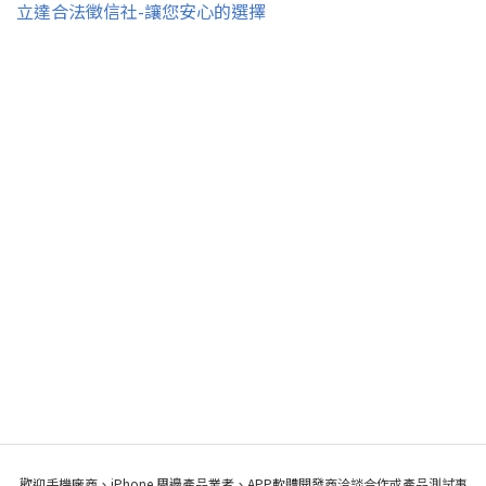
立達合法徵信社-讓您安心的選擇
歡迎手機廠商、iPhone 周邊產品業者、APP軟體開發商洽談合作或產品測試事