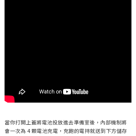
當你打開上蓋將電池投放進去準備室後，內部機制將
會一次為 4 顆電池充電，充飽的電持就送到下方儲存