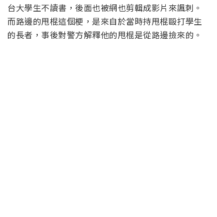
台大學生不讀書，後面也被網也剪輯成影片來諷刺。
而路邊的甩棍這個梗，是來自於當時持甩棍毆打學生
的長者，事後對警方解釋他的甩棍是從路邊撿來的。