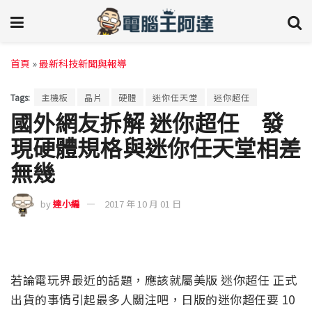
首頁
»
最新科技新聞與報導
Tags:
主機板
晶片
硬體
迷你任天堂
迷你超任
國外網友拆解 迷你超任 發
現硬體規格與迷你任天堂相差
無幾
by
達小編
2017 年 10 月 01 日
若論電玩界最近的話題，應該就屬美版 迷你超任 正式
出貨的事情引起最多人關注吧，日版的迷你超任要 10