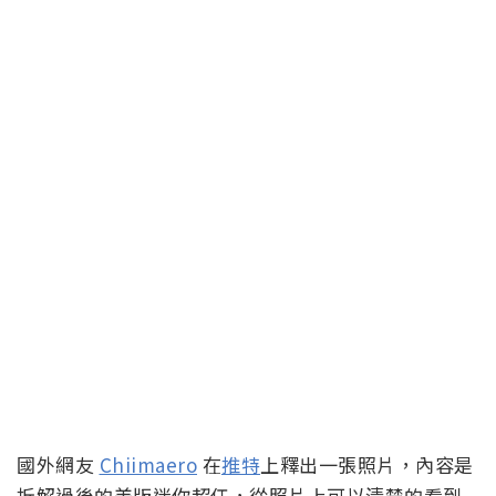
國外網友
Chiimaero
在
推特
上釋出一張照片，內容是
拆解過後的美版迷你超任，從照片上可以清楚的看到