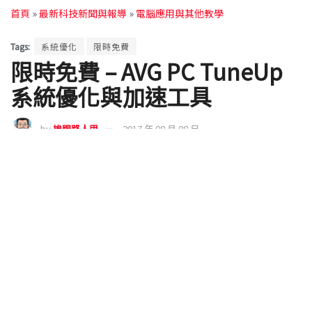
首頁
»
最新科技新聞與報導
»
電腦應用與其他教學
Tags:
系統優化
限時免費
限時免費 – AVG PC TuneUp
系統優化與加速工具
by
挨踢路人甲
2017 年 08 月 08 日
老牌防毒軟體品牌
AVG
，相信許多用戶都聽過這家防
毒廠商，與其他防毒廠商一樣，逐漸往一些系統工具
靠攏，如今將系統優化的功能抽出成一個獨立的，
AVG PC TuneUp 優化工具，輕鬆幫你把脈與診斷，不
管清除垃圾檔案、登錄檔除錯、重複檔案偵測、清除
暫存快取等功能眾多且實用，隨時讓你的系統保持更