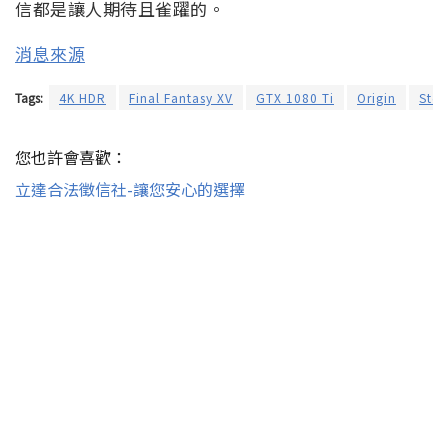
信都是讓人期待且雀躍的。
消息來源
Tags:
4K HDR
Final Fantasy XV
GTX 1080 Ti
Origin
Ste
您也許會喜歡：
立達合法徵信社-讓您安心的選擇