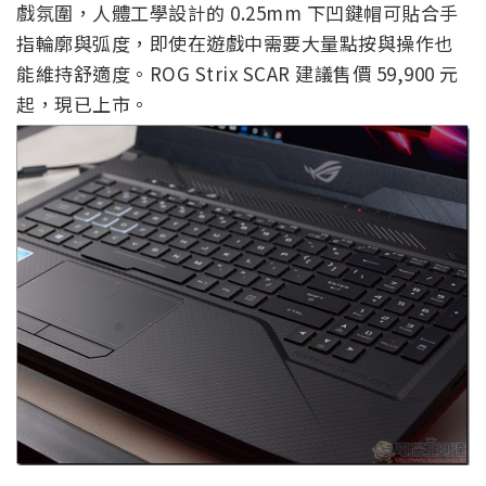
戲氛圍，人體工學設計的 0.25mm 下凹鍵帽可貼合手
指輪廓與弧度，即使在遊戲中需要大量點按與操作也
能維持舒適度。ROG Strix SCAR 建議售價 59,900 元
起，現已上市。