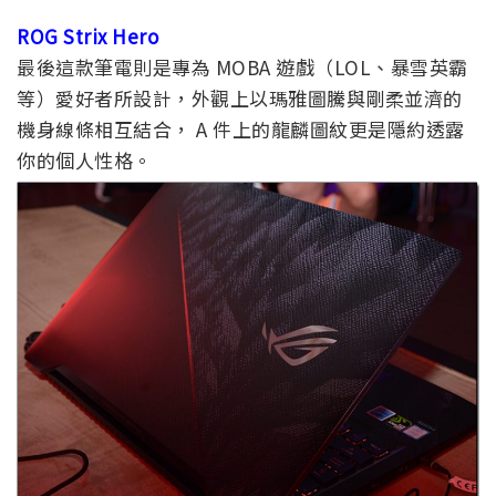
ROG Strix Hero
最後這款筆電則是專為 MOBA 遊戲（LOL、暴雪英霸
等）愛好者所設計，外觀上以瑪雅圖騰與剛柔並濟的
機身線條相互結合， A 件上的龍麟圖紋更是隱約透露
你的個人性格。