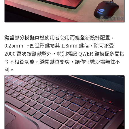
鍵盤部分模擬桌機使用者使用而經全新設計配置，
0.25mm 下凹弧形鍵帽與 1.8mm 鍵程，除可承受
2000 萬次按鍵敲擊外，特別標記 QWER 鍵搭配多間指
令不相衝功能，避開鍵位衝突，讓你征戰沙場無往不
利。