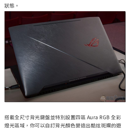
狀態。
搭載全尺寸背光鍵盤並特別設置四區 Aura RGB 全彩
燈光區域，你可以自訂背光顏色營造出酷炫斑斕的遊