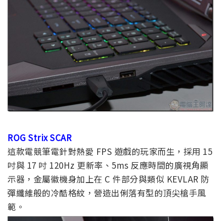
ROG Strix SCAR
這款電競筆電針對熱愛 FPS 遊戲的玩家而生，採用 15
吋與 17 吋 120Hz 更新率、5ms 反應時間的廣視角顯
示器，金屬徽機身加上在 C 件部分與類似 KEVLAR 防
彈纖維般的冷酷格紋，營造出俐落有型的頂尖槍手風
範。