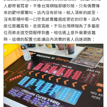
人都帶著耳麥，不像台灣網咖那樣吵鬧，只有偶爾傳
來的歡呼跟驚叫。店內沒有菸味，給人清新的感受，
沒有那種呼吸一口空氣感覺離癌症更近的印象。店內
座位距離寬鬆，走道寬敞，不似台灣網咖為了多塞座
位而將走道空間壓榨到盡。相信遇上意外需要逃難
時，這樣的配置也能讓店內消費的客人迅速疏散：