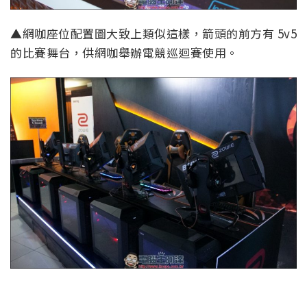
▲網咖座位配置圖大致上類似這樣，箭頭的前方有 5v5
的比賽舞台，供網咖舉辦電競巡迴賽使用。