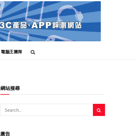
電腦王團隊
網站搜尋
廣告