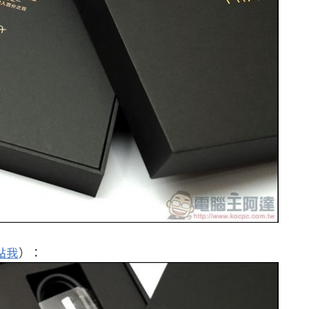
點我
）：