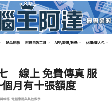
酷品開箱
阿達自製工具
APP/軟體/教學
休閒/懶人包
七 線上 免費傳真 服
》一個月有十張額度
與報導
,
電腦應用與其他教學