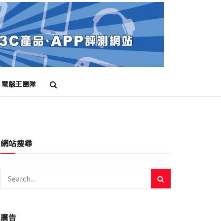
電腦王團隊
網站搜尋
廣告