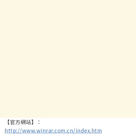
【官方網站】：
http://www.winrar.com.cn/index.htm