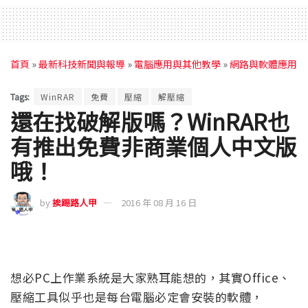
首頁
»
最新科技新聞與報導
»
電腦應用與其他教學
»
網路與軟體應用
Tags:
WinRAR
免費
壓縮
解壓縮
還在找破解版嗎？WinRAR也
有推出免費非商業個人中文版
哦！
by
挨踢路人甲
2016 年 08 月 16 日
想必PC上作業系統是大家熟耳能想的，其實Office、
壓縮工具似乎也是每台電腦必定會安裝的軟體，