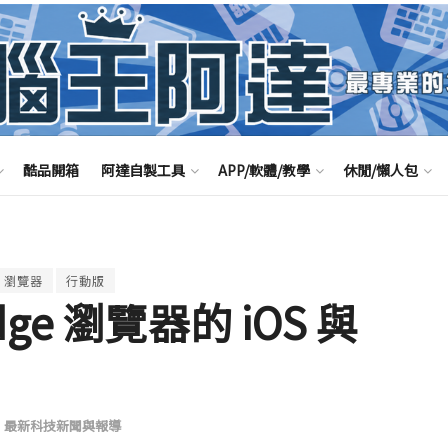
酷品開箱
阿達自製工具
APP/軟體/教學
休閒/懶人包
瀏覽器
行動版
e 瀏覽器的 iOS 與
,
最新科技新聞與報導