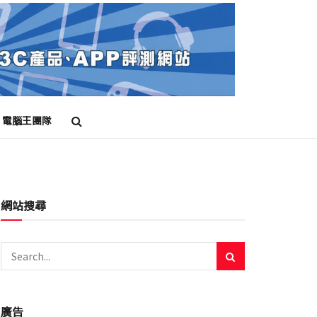
電腦王團隊
網站搜尋
廣告