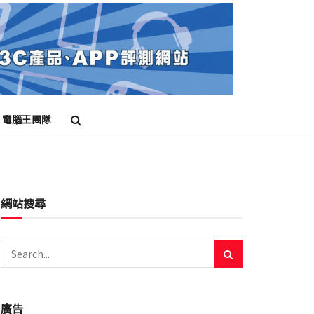
電腦王團隊
網站搜尋
廣告