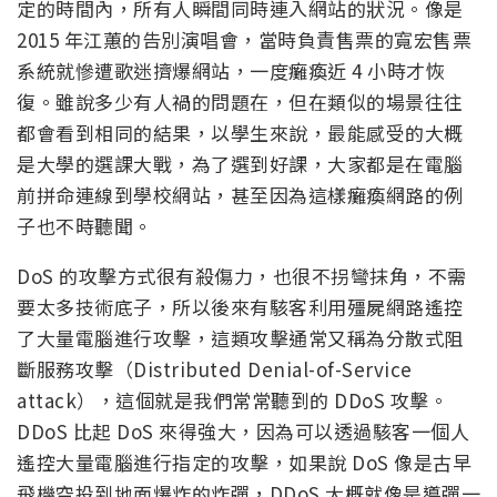
定的時間內，所有人瞬間同時連入網站的狀況。像是
2015 年江蕙的告別演唱會，當時負責售票的寬宏售票
系統就慘遭歌迷擠爆網站，一度癱瘓近 4 小時才恢
復。雖說多少有人禍的問題在，但在類似的場景往往
都會看到相同的結果，以學生來說，最能感受的大概
是大學的選課大戰，為了選到好課，大家都是在電腦
前拼命連線到學校網站，甚至因為這樣癱瘓網路的例
子也不時聽聞。
DoS 的攻擊方式很有殺傷力，也很不拐彎抹角，不需
要太多技術底子，所以後來有駭客利用殭屍網路遙控
了大量電腦進行攻擊，這類攻擊通常又稱為分散式阻
斷服務攻擊（Distributed Denial-of-Service
attack），這個就是我們常常聽到的 DDoS 攻擊。
DDoS 比起 DoS 來得強大，因為可以透過駭客一個人
遙控大量電腦進行指定的攻擊，如果說 DoS 像是古早
飛機空投到地面爆炸的炸彈，DDoS 大概就像是導彈一