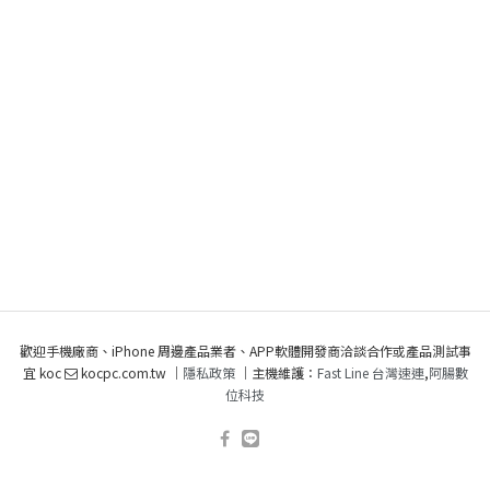
歡迎手機廠商、iPhone 周邊產品業者、APP軟體開發商洽談合作或產品測試事
宜 koc
kocpc.com.tw ｜
隱私政策
｜主機維護：
Fast Line 台灣速連
,
阿腸數
位科技