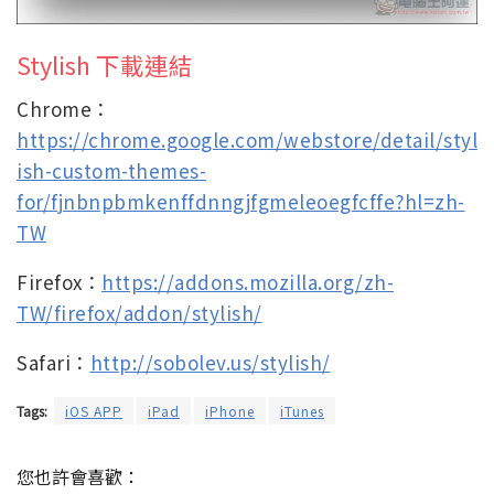
Stylish 下載連結
Chrome：
https://chrome.google.com/webstore/detail/styl
ish-custom-themes-
for/fjnbnpbmkenffdnngjfgmeleoegfcffe?hl=zh-
TW
Firefox：
https://addons.mozilla.org/zh-
TW/firefox/addon/stylish/
Safari：
http://sobolev.us/stylish/
Tags:
iOS APP
iPad
iPhone
iTunes
您也許會喜歡：