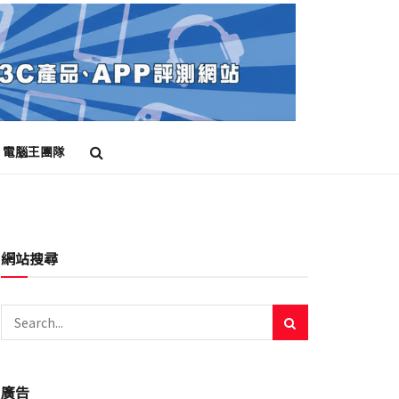
電腦王團隊
網站搜尋
廣告