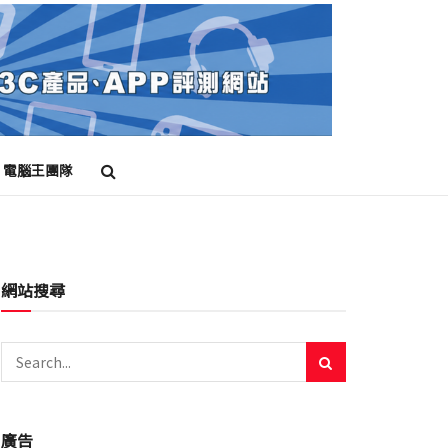
電腦王團隊
網站搜尋
廣告