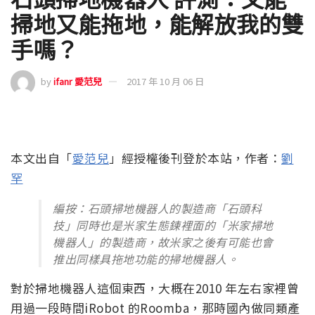
掃地又能拖地，能解放我的雙
手嗎？
by
ifanr 愛范兒
2017 年 10 月 06 日
本文出自「
愛范兒
」經授權後刊登於本站，作者：
劉
罕
編按：石頭掃地機器人的製造商「石頭科
技」同時也是米家生態鍊裡面的「米家掃地
機器人」的製造商，故米家之後有可能也會
推出同樣具拖地功能的掃地機器人。
對於掃地機器人這個東西，大概在2010 年左右家裡曾
用過一段時間iRobot 的Roomba，那時國內做同類產