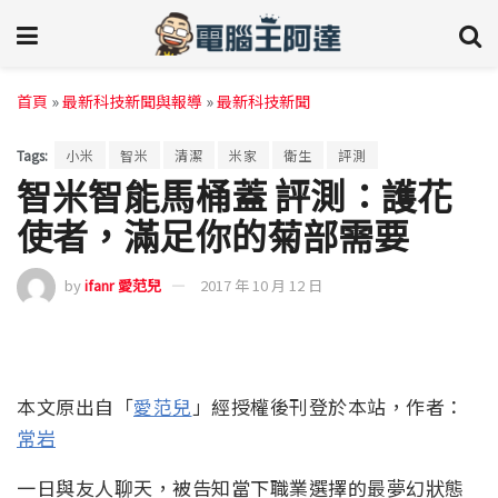
首頁
»
最新科技新聞與報導
»
最新科技新聞
Tags:
小米
智米
清潔
米家
衛生
評測
智米智能馬桶蓋 評測：護花
使者，滿足你的菊部需要
by
ifanr 愛范兒
2017 年 10 月 12 日
本文原出自「
愛范兒
」經授權後刊登於本站，作者：
常岩
一日與友人聊天，被告知當下職業選擇的最夢幻狀態