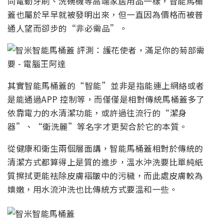
同電動牙刷、洗碗機等高端家居用品一樣，智能馬桶
蓋也屬於早早就被發明出來，但一直因為價格而被普
通人望而卻步的“非必需品”。
其實智能馬桶蓋的“智能”並非是指能連上網絡或者
是能通過APP 控制等，而僅僅是相對傳統馬桶蓋多了
依靠電力的水清潔功能，或許過往流行的“潔身
器”、“衛洗麗”等名字才更契合於它的本質。
從健康和衛生兩個層面講，智能馬桶蓋相對於傳統的
清潔方式都算得上是質的進步，溫水沖洗要比單純紙
質擦拭更能祛除皮膚褶皺中的污穢，而此處皮膚較為
嬌嫩，用水流沖洗也比傳統方式要溫和一些。