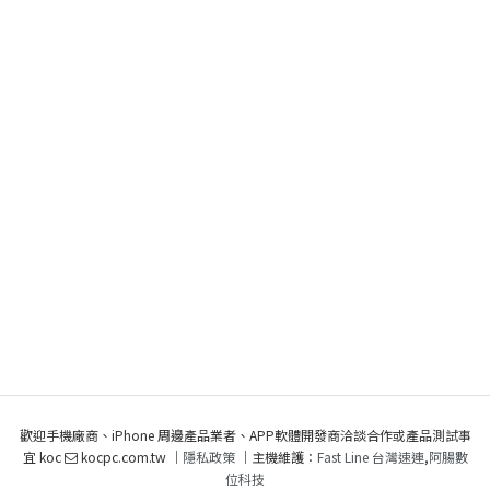
歡迎手機廠商、iPhone 周邊產品業者、APP軟體開發商洽談合作或產品測試事
宜 koc
kocpc.com.tw ｜
隱私政策
｜主機維護：
Fast Line 台灣速連
,
阿腸數
位科技