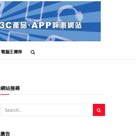
電腦王團隊
網站搜尋
廣告