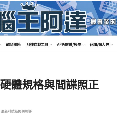
酷品開箱
阿達自製工具
APP/軟體/教學
休閒/懶人包
 謠言 硬體規格與間諜照正
,
最新科技新聞與報導