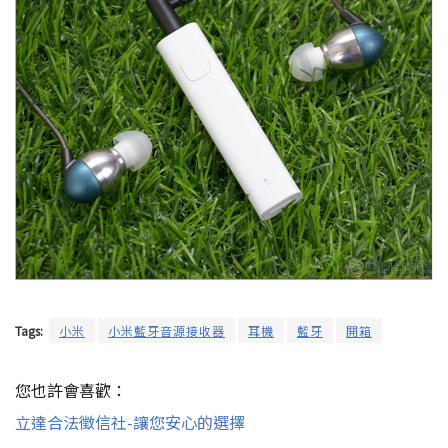
Tags:
小米
小米藍牙音源接收器
耳機
藍牙
開箱
您也許會喜歡：
立達合法徵信社-讓您安心的選擇