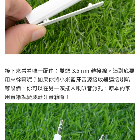
接下來看看唯一配件：雙頭 3.5mm 轉接線。這到底要
用來幹嘛呢？如果你將小米藍牙音源接收器連接喇叭
等設備，你可以在另一頭插入喇叭音源孔，原本的家
用音箱就變成藍牙音箱囉！