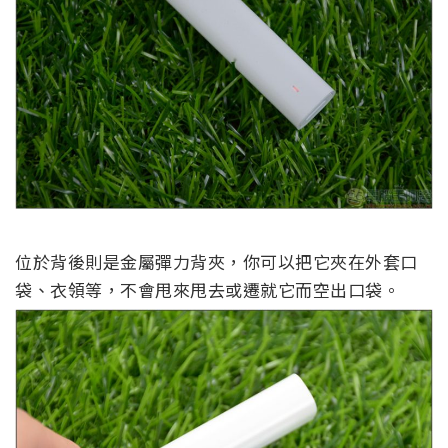
位於背後則是金屬彈力背夾，你可以把它夾在外套口
袋、衣領等，不會甩來甩去或遷就它而空出口袋。