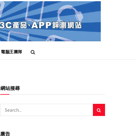
電腦王團隊
網站搜尋
廣告