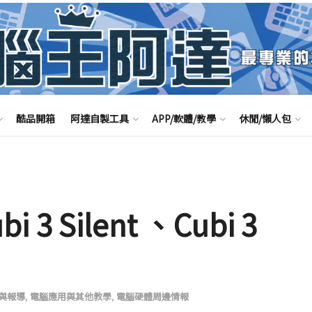
酷品開箱
阿達自製工具
APP/軟體/教學
休閒/懶人包
 3 Silent 、Cubi 3
與報導
,
電腦應用與其他教學
,
電腦硬體周邊情報