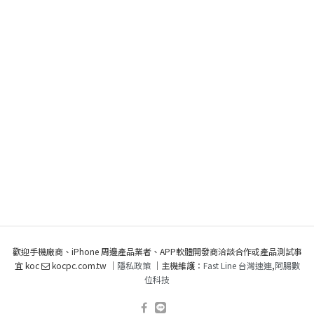
歡迎手機廠商、iPhone 周邊產品業者、APP軟體開發商洽談合作或產品測試事
宜 koc
kocpc.com.tw ｜
隱私政策
｜主機維護：
Fast Line 台灣速連
,
阿腸數
位科技