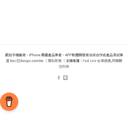
歡迎手機廠商、iPhone 周邊產品業者、APP軟體開發商洽談合作或產品測試事
宜 koc
kocpc.com.tw ｜
隱私政策
｜主機維護：
Fast Line 台灣速連
,
阿腸數
位科技