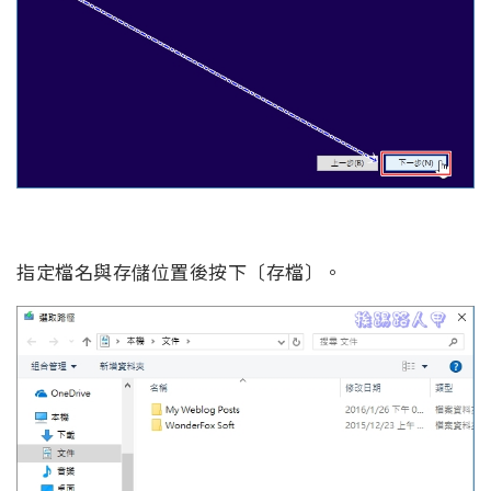
指定檔名與存儲位置後按下〔存檔〕。