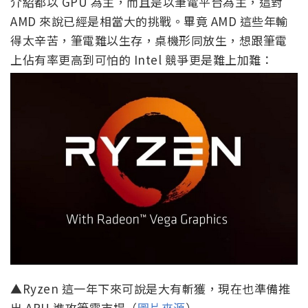
介紹都以 GPU 為主，而且是以筆電平台為主，這對
AMD 來說已經是相當大的挑戰。畢竟 AMD 這些年輸
得太辛苦，筆電難以生存，桌機形同放生，想跟筆電
上佔有率更高到可怕的 Intel 競爭更是難上加難：
▲Ryzen 這一年下來可說是大有斬獲，現在也準備推
出 APU 進攻筆電市場（
圖片來源
）