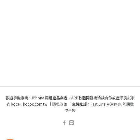
歡迎手機廠商、iPhone 周邊產品業者、APP軟體開發商洽談合作或產品測試事
宜 koc
kocpc.com.tw ｜
隱私政策
｜主機維護：
Fast Line 台灣速連
,
阿腸數
位科技