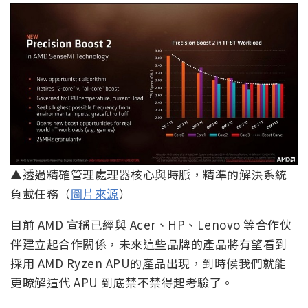
▲透過精確管理處理器核心與時脈，精準的解決系統
負載任務（
圖片來源
）
目前 AMD 宣稱已經與 Acer、HP、Lenovo 等合作伙
伴建立起合作關係，未來這些品牌的產品將有望看到
採用 AMD Ryzen APU的產品出現，到時候我們就能
更瞭解這代 APU 到底禁不禁得起考驗了。