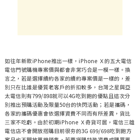
如往年新款iPhone推出一樣，
iPhone Ｘ
的五大電信
電信門號購機專案價與都會非常巧合是一模一樣。換
言之，若是選擇續約各家的續約專案價是一樣的，差
別只在比誰是優質老客戶的折扣較多，台灣之星與亞
太電信則有
799/898
就可以
4G
吃到飽的優點且這次分
別推出預購活動及限量50台的快閃活動；若是攜碼，
各家的攜碼優惠會依選擇資費不同而有所差異，貨比
三家不吃虧。由於初期
iPhone Ｘ
奇貨可居，電信三雄
電信店不會開放搭購目前很夯的
3G 699/698
吃到飽方
案且也不開放單機銷售，若要搭購特殊資費或購買單