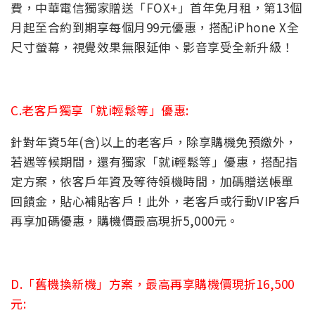
費，中華電信獨家贈送「FOX+」首年免月租，第13個
月起至合約到期享每個月99元優惠，搭配iPhone X全
尺寸螢幕，視覺效果無限延伸、影音享受全新升級！
C.老客戶獨享「就i輕鬆等」優惠:
針對年資5年(含)以上的老客戶，除享購機免預繳外，
若遇等候期間，還有獨家「就i輕鬆等」優惠，搭配指
定方案，依客戶年資及等待領機時間，加碼贈送帳單
回饋金，貼心補貼客戶！此外，老客戶或行動VIP客戶
再享加碼優惠，購機價最高現折5,000元。
D.「舊機換新機」方案，最高再享購機價現折16,500
元: