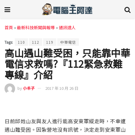
首頁
»
最新科技新聞與報導
»
通訊達人
Tags:
110
112
119
中華電信
高山遇山難受困，只能靠中華
電信求救嗎?『112緊急救難
專線』介紹
by
小丰子
2017 年 10 月 26 日
日前邱姓山友與友人進行能高安東軍縱走時，不幸遭
遇山難受困。因紮營地沒有訊號，決定走到安東軍山