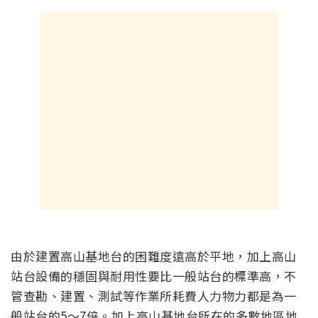
由於建置高山基地台的困難度遠高於平地，加上高山
站台設備的穩固與耐用性要比一般站台的標準高，不
管查勘、建置、測試等作業所耗費人力物力都是為一
般站台的5～7倍。加上高山基地台所在的多數地區地