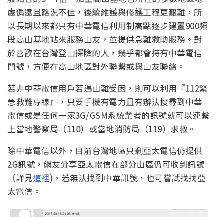
處偏遠且路況不佳，後續維護與修護工程更艱難，所
以長期以來都只有中華電信利用制高點逐步建置900頻
段高山基地站來服務山友，並提供急難救助服務。對
於喜歡在台灣登山探險的人，幾乎都會持有中華電信
門號，方便在高山地區對外聯繫或與山友聯絡。
若非中華電信用戶若遇山難受困，則可以利用『112緊
急救難專線』，只要手機有電力且有辦法搜尋到中華
電信或是任何一家3G/GSM系統業者的訊號就可以連繫
上當地警察局（110）或當地消防局（119）求救。
除中華電信以外，目前台灣地區只剩亞太電信仍提供
2G訊號，網友分享亞太電信在部分山區仍可收到訊號
（詳見
這裡
)，若無法找到中華訊號，也可嘗試找找亞
太電信。