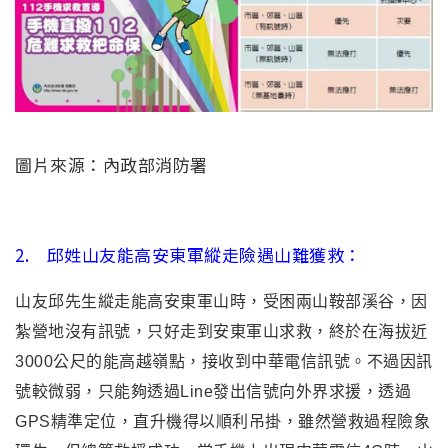
圖片來源：內政部消防署
2. 邱姓山友能高安東軍縱走險遇山難獲救：
山友邱先生縱走能高安東軍山時，受困兩山鞍部溪谷，因
紮營地沒有訊號，只好走到安東軍山求救，終於在海拔近
3000公尺的能高越嶺點，接收到中華電信訊號。不過因訊
號較微弱，只能夠透過Line發出信號向外界求援，透過
GPS精準定位，直升機得以順利吊掛，雖然營救過程險象