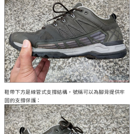
鞋帶下方是線管式支撐結構，號稱可以為腳背提供牢
固的支撐保護：