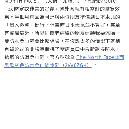
NORTH FACE 」（人稱「北臉」），他們的 Gore-
Tex 防寒衣非常的好穿，薄外套就有相當好的禦寒效
果。半個月前因為阿達與兩位朋友準備到日本東北的
「奧入瀨溪」健行，但當時日本天氣並不算好，甚至
有颱風靠近，所以同團老經驗的朋友建議我要添購一
雙防水登山鞋會比較保險，在沒想太多的情況下就到
百貨公司的北臉專櫃挑了雙店員口中最新款最防水、
透氣的防滑登山鞋，官方型號為
The North Face北面
男款灰色防水登山徒步鞋（2VV6ZGK）
。