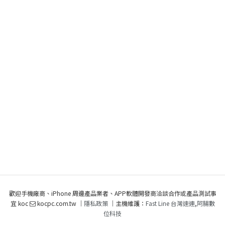
歡迎手機廠商、iPhone 周邊產品業者、APP軟體開發商洽談合作或產品測試事
宜 koc
kocpc.com.tw ｜
隱私政策
｜主機維護：
Fast Line 台灣速連
,
阿腸數
位科技