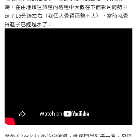
時，在由地鐵往旅館的路程中大概在下面影片雨勢中
走了15分鐘左右（我個人覺得雨勢不大），當時就覺
得鞋子已經進水了：
然後 Check in 後吃完晚餐，進房間脫鞋子一看，發現