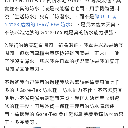
1.The North Face 的防水鞋 Gore-Tex 等級太低，其
實並不真的防水（或是只能檔毛毛雨，用手機術語叫
說「生活防水」只有「防潑水」，而不是
像 U11 或
Note8 這類的 IP67/IP68 防水
），是我太傻太天真，
不該以為北臉的 Gore-Tex 就是真的防水能力很強。
2.我買的這雙鞋有問題，新品瑕疵。我本來以為是這個
問題，但送回專櫃由原廠檢視後回應是「正常」，他
們說沒有漏水，所以我在日本的狀況應該是我流腳汗
問題或其他原因。
不過就我自己使用的過程我認為應該是這雙原價七千
多的「Gore-Tex 防水鞋」防水能力不佳，不然怎麼其
他地方不濕只濕前端鞋面區域，我個人決定等收到返
修的鞋子後，再另外買一罐鞋子專用的防水噴霧使
用，這樣我的 Gore-Tex 登山鞋就能完美發揮防水效果
了，多完美呀：